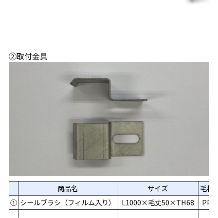
②取付金具
1
商品名
サイズ
毛材
①
シールブラシ（フィルム入り）
L1000×毛丈50×TH68
PP