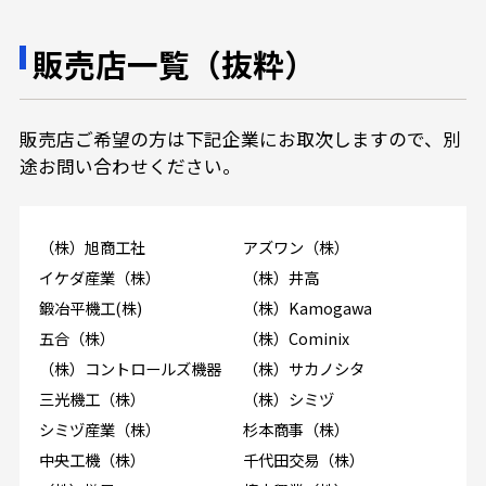
販売店一覧（抜粋）
販売店ご希望の方は下記企業にお取次しますので、別
途お問い合わせください。
（株）旭商工社
アズワン（株）
イケダ産業（株）
（株）井高
鍛冶平機工(株)
（株）Kamogawa
五合（株）
（株）Cominix
（株）コントロールズ機器
（株）サカノシタ
三光機工（株）
（株）シミヅ
シミヅ産業（株）
杉本商事（株）
中央工機（株）
千代田交易（株）