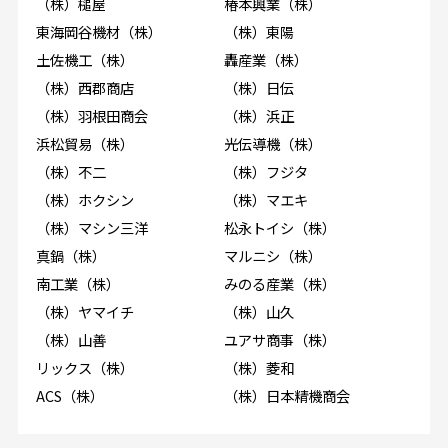
（株）槌屋
椿本興業（株）
東海岡谷機材（株）
（株）東陽
土佐機工（株）
轟産業（株）
（株）西郡商店
（株）日伝
（株）羽根田商会
（株）浜正
浜松貿易（株）
光伝導機（株）
（株）不二
（株）フジタ
（株）ホクシン
（株）マエキ
（株）マシン三洋
松永トイシ（株）
真鍋（株）
マルニシ（株）
南工業（株）
みのる産業（株）
（株）ヤマイチ
（株）山久
（株）山善
ユアサ商事（株）
リックス（株）
（株）菱和
ACS（株）
（株）日本精機商会