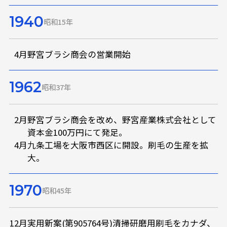
1940
昭和15年
4月
野宮ブラシ商会の営業開始
1962
昭和37年
2月
野宮ブラシ商会を改め、野宮産業株式会社として
資本金100万円にて発足。
4月
九条工場を大阪市西区に開設。刷毛の生産を拡
大。
1970
昭和45年
12月
実用新案(第905764号)清掃研磨用刷毛をカナダ、