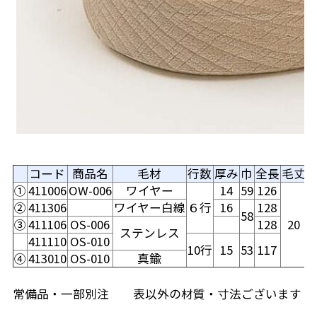
1
コード
商品名
毛材
行数
厚み
巾
全長
毛丈
①
411006
OW-006
ワイヤー
14
59
126
②
411306
1
ワイヤー白線
６行
16
128
58
③
411106
OS-006
1
128
20
ステンレス
1
411110
OS-010
0
10行
15
53
117
④
413010
OS-010
真鍮
常備品・一部別注 表以外の材質・寸法ございます