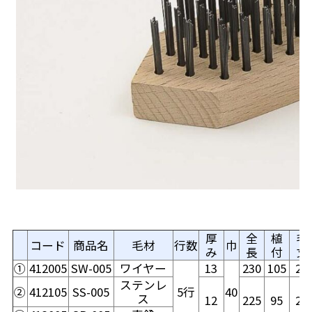
厚
全
植
毛
1
コード
商品名
毛材
行数
巾
み
長
付
丈
①
412005
SW-005
ワイヤー
13
230
105
22
ステンレ
②
412105
SS-005
5行
40
ス
12
225
95
20