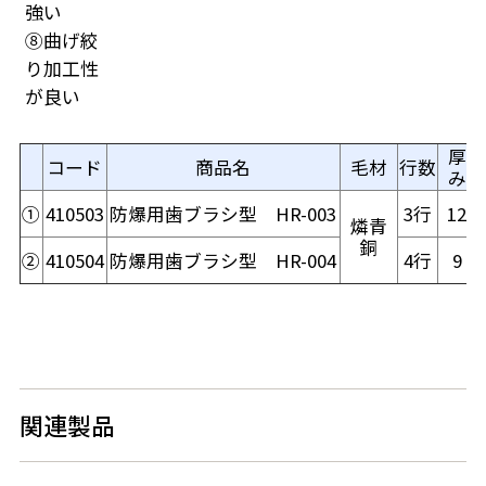
強い
⑧曲げ絞
り加工性
が良い
厚
コード
商品名
毛材
行数
み
①
410503
防爆用歯ブラシ型 HR-003
3行
12
燐青
銅
②
410504
防爆用歯ブラシ型 HR-004
4行
9
関連製品