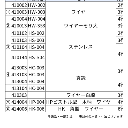
410002
HW-002
2行
①
410003
HW-003
ワイヤー
3行
410004
HW-004
4行
②
410013
HW-353
ワイヤーそり大
3行
410102
HS-002
2行
410103
HS-003
3行
③
ステンレス
410104
HS-004
4行
410144
HS-S04
413003
HC-003
3行
④
413103
HC-003
真鍮
413004
HC-004
4行
413104
HC-004
410303
ワイヤー白線
3行
⑤
414004
HP-004
HPピストル型 木柄 ワイヤー
4行
⑥
414006
HK-006
HK 角型 ワイヤー
6行
常備品・一部別注 表以外の材質・寸法ございます