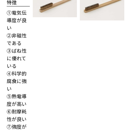
特徴
①電気伝
導度が良
い
②非磁性
である
③ばね性
に優れて
いる
④科学的
腐食に強
い
⑤熱電導
度が高い
⑥耐摩耗
性が良い
⑦強度が