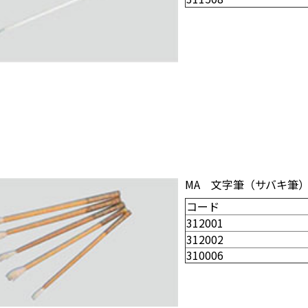
MA 文字筆（サバキ筆
コード
312001
312002
310006