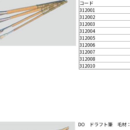
コード
312001
312002
312003
312004
312005
312006
312007
312008
312010
DO ドラフト筆 毛材