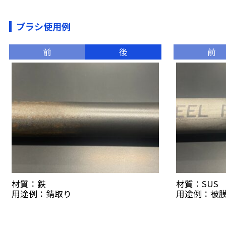
ブラシ使用例
前
後
前
材質：鉄
材質：SUS
用途例：錆取り
用途例：被