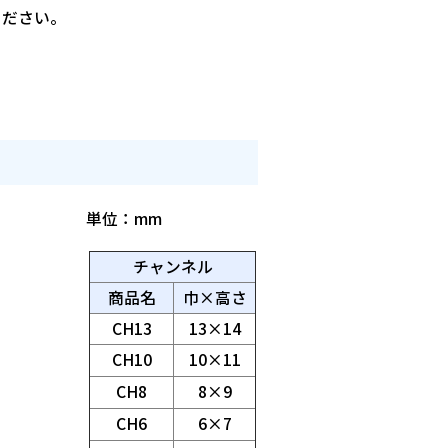
ください。
単位：mm
チャンネル
商品名
巾×高さ
CH13
13×14
CH10
10×11
CH8
8×9
CH6
6×7