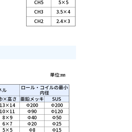
CH5
5×5
CH3
3.5×4
CH2
2.4×3
位:㎜
ロール・コイルの最小
ネル
内径
巾×高さ
亜鉛メッキ
SUS
13×14
Φ200
Φ200
10×11
Φ90
Φ120
8×9
Φ40
Φ50
6×7
Φ20
Φ25
5×5
Φ8
Φ15