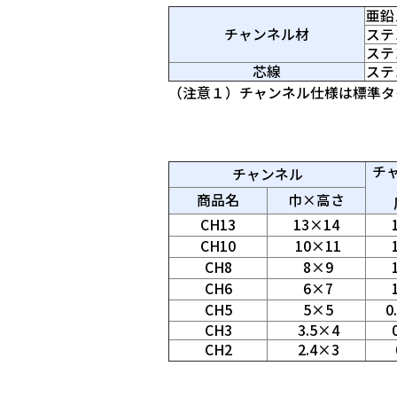
亜鉛メ
チャンネル材
ステ
ステ
芯線
ステン
（注意１）チャンネル仕様は標準タ
チ
チャンネル
商品名
巾×高さ
CH13
13×14
1
CH10
10×11
1
CH8
8×9
1
CH6
6×7
1
CH5
5×5
0
CH3
3.5×4
0
CH2
2.4×3
単位