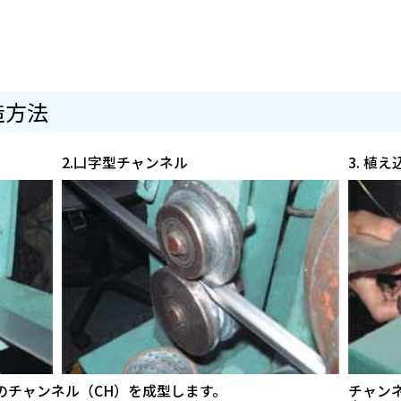
造方法
2.凵字型チャンネル
3. 植え
のチャンネル（CH）を成型します。
チャン