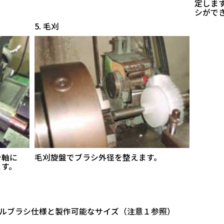
定しま
シがで
5. 毛刈
シ軸に
毛刈旋盤でブラシ外径を整えます。
ます。
ルブラシ仕様と製作可能なサイズ（注意１参照）