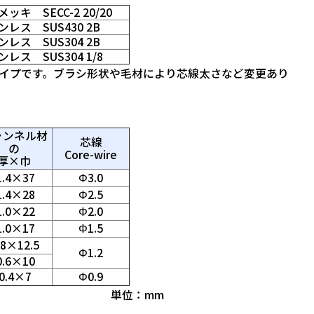
ッキ SECC-2 20/20
ンレス SUS430 2B
ンレス SUS304 2B
レス SUS304 1/8
イプです。ブラシ形状や毛材により芯線太さなど変更あり
ャンネル材
芯線
の
Core-wire
厚×巾
.4×37
Φ3.0
.4×28
Φ2.5
.0×22
Φ2.0
.0×17
Φ1.5
.8×12.5
Φ1.2
.6×10
0.4×7
Φ0.9
：mm