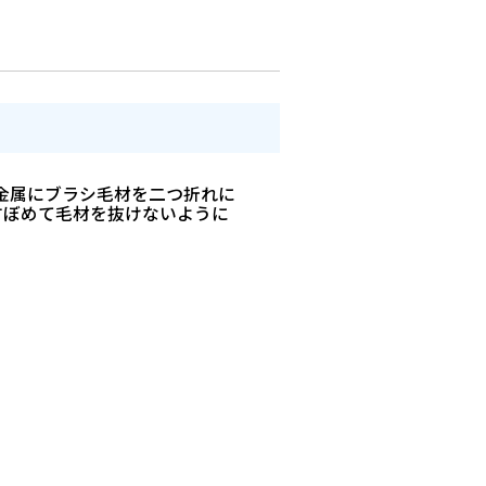
金属にブラシ毛材を二つ折れに
すぼめて毛材を抜けないように