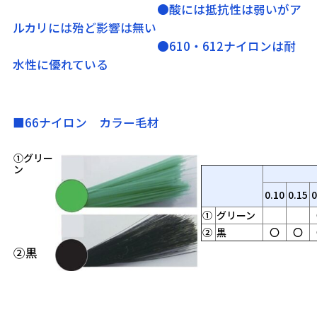
●酸には抵抗性は弱いがア
ルカリには殆ど影響は無い
●610・612ナイロンは耐
水性に優れている
■66ナイロン カラー毛材
①グリー
ン
0.10
0.15
0
①
グリーン
②
黒
〇
〇
②黒