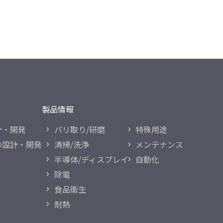
製品情報
計・開発
バリ取り/研磨
特殊用途
の
設計・開発
清掃/洗浄
メンテナンス
半導体/ディスプレイ
自動化
除電
食品衛生
耐熱